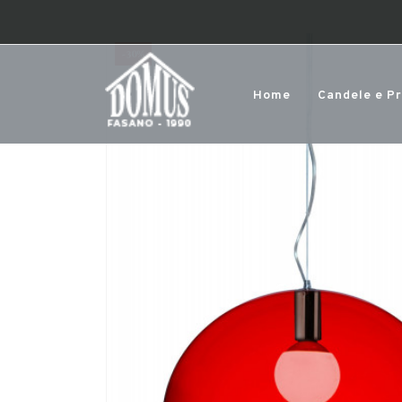
-30%
Home
Candele e P