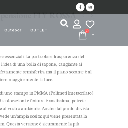
spensione FLY ROSSA
Outdoor
OUTLET
 essenziali. La particolare trasparenza del
 l’idea di una bolla di sapone, cangiante ai
perfettamente semisferica ma il piano secante è al
gliere maggiormente la luce.
to di uno stampo in PMMA (Polimeti
lmetacrilato)
i colorazioni e finiture è vastissima, potrete
ce al vostro ambiente. Anche dal punto di vista
vede un’ampia scelta: qui viene presentata la
cm. Questa versione è sicuramente la più