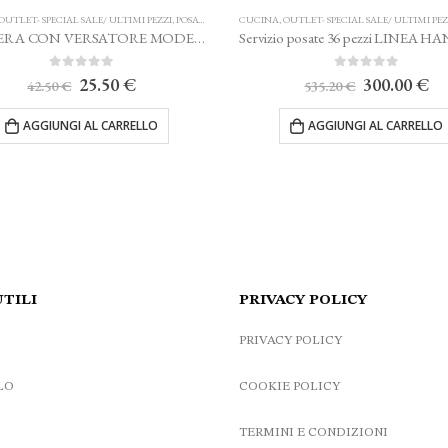
OUTLET- SPECIAL SALE/ ULTIMI PEZZI
,
POSATE
Servizio posate 36 pezzi LINEA HANNAH SAMBONET
0
Su 5
Il
Il
300.00
€
535.20
€
prezzo
prezzo
originale
attuale
AGGIUNGI AL CARRELLO
era:
è:
535.20 €.
300.00 €.
UTILI
PRIVACY POLICY
PRIVACY POLICY
LO
COOKIE POLICY
TERMINI E CONDIZIONI