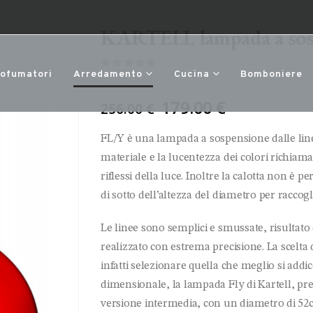
KARTELL lampada a so
rofumatori
Arredamento
Cucina
Bomboniere
0
Di 5
Il
179.00
€
256.00
€
prezzo
originale
FL/Y è una lampada a sospensione dalle linee
era:
materiale e la lucentezza dei colori richiama
256.00 €.
riflessi della luce. Inoltre la calotta non è 
di sotto dell’altezza del diametro per racco
Le linee sono semplici e smussate, risulta
realizzato con estrema precisione. La scelta d
infatti selezionare quella che meglio si addi
dimensionale, la lampada Fly di Kartell, pre
versione intermedia, con un diametro di 52