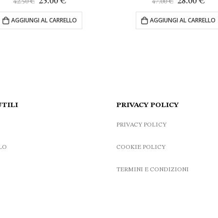
25.00
€
28.00
€
.50
€
47.00
€
prezzo
prezzo
prezzo
prezzo
originale
attuale
originale
attuale
IUNGI AL CARRELLO
AGGIUNGI AL CARRELLO
era:
è:
era:
è:
42.50 €.
25.00 €.
47.00 €.
28.00 €.
UTILI
PRIVACY POLICY
PRIVACY POLICY
LO
COOKIE POLICY
TERMINI E CONDIZIONI