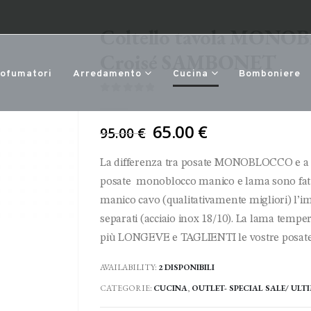
Coltello tavola MONO
Croisé SAMBONET
rofumatori
Arredamento
Cucina
Bomboniere
0
Di 5
Il
65.00
€
95.00
€
prezzo
originale
La differenza tra posate MONOBLOCCO e a
era:
posate monoblocco manico e lama sono fatti
95.00 €.
manico cavo (qualitativamente migliori) l’i
separati (acciaio inox 18/10). La lama tempe
più LONGEVE e TAGLIENTI le vostre posate
AVAILABILITY:
2 DISPONIBILI
CATEGORIE:
CUCINA
,
OUTLET- SPECIAL SALE/ ULTI