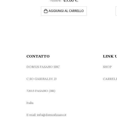
45.00
€
70.00
€
42
zzo
prezzo
prezzo
ale
originale
attuale
AGGIUNGI AL CARRELLO
AGG
era:
è:
0 €.
70.00 €.
45.00 €.
CONTATTO
LINK 
DOMUS FASANO SNC
SHOP
C.SO GARIBALDI 23
CARREL
72015 FASANO (BR)
Italia
E-mail: info@domusfasano.it