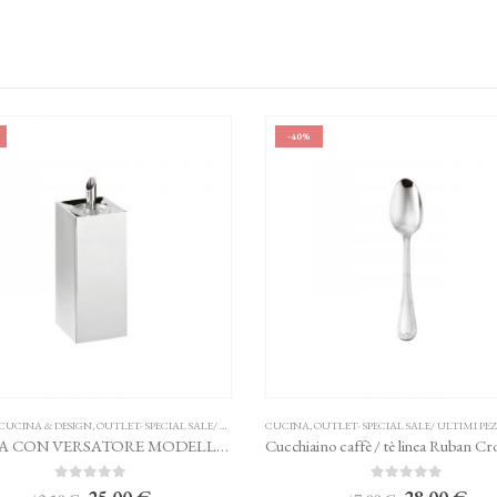
-40%
 DESIGN
,
OUTLET- SPECIAL SALE/ ULTIMI PEZZI
CUCINA
,
OUTLET- SPECIAL SALE/ ULTIMI PEZZI
,
POSATE
OLIERA CON VERSATORE MODELLO SKY SAMBONET
Cucchiaino caffè / tè linea Ruban Croisé SAMBONET
0
Su 5
0
Su 5
Il
Il
Il
Il