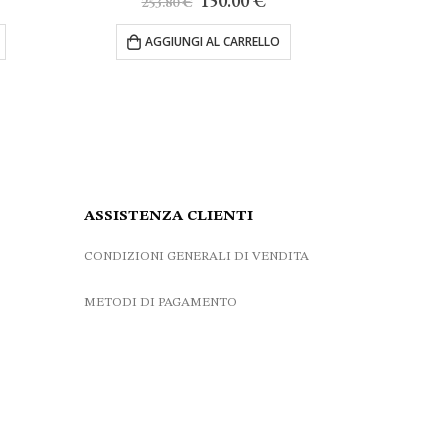
150.00
€
253.80
€
47.00
€
prezzo
prezzo
originale
attuale
AGGIUNGI AL CARRELLO
AGGIUNGI 
era:
è:
253.80 €.
150.00 €.
ASSISTENZA CLIENTI
CONDIZIONI GENERALI DI VENDITA
METODI DI PAGAMENTO