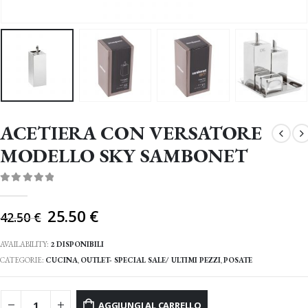
ACETIERA CON VERSATORE
MODELLO SKY SAMBONET
0
Di 5
Il
25.50
€
42.50
€
prezzo
originale
AVAILABILITY:
2 DISPONIBILI
era:
CATEGORIE:
CUCINA
,
OUTLET- SPECIAL SALE/ ULTIMI PEZZI
,
POSATE
42.50 €.
AGGIUNGI AL CARRELLO