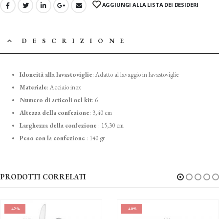
AGGIUNGI ALLA LISTA DEI DESIDERI
DESCRIZIONE
Idoneità alla lavastoviglie
:
Adatto al lavaggio in lavastoviglie
Materiale
:
Acciaio inox
Numero di articoli nel kit
:
6
Altezza della confezione
:
3,40 cm
Larghezza della confezione
:
15,30 cm
Peso con la confezione
:
140 gr
PRODOTTI CORRELATI
%
-40%