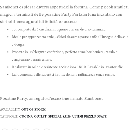
prezzo
originale
Sambonet esplora i diversi aspetti della fortuna. Come piccoli amuleti
era:
magici, i terminali delle posatine Party Portafortuna incantano con
19.90 €.
simboli beneaugurali di felicità e successo!
Set composto da 6 cucchiaini, ognuno con un diverso terminale.
Ideale per appetizer tra amici, sfiziosi dessert e pause caffè all’insegna dello stile
e design.
Proposto in un’elegante confezione, perfetto come bomboniera, regalo di
compleanno o anniversario.
Realizzato in solido e resistente acciaio inox 18/10. Lavabile in lavastoviglie.
La lucentezza delle superfici in inox donano raffinatezza senza tempo.
Posatine Party, un regalo d’eccezione firmato Sambonet.
AVAILABILITY:
OUT OF STOCK
CATEGORIE:
CUCINA
,
OUTLET- SPECIAL SALE/ ULTIMI PEZZI
,
POSATE