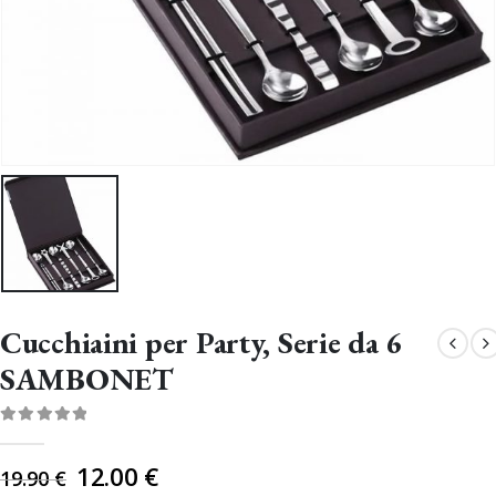
Cucchiaini per Party, Serie da 6
SAMBONET
0
Di 5
Il
12.00
€
19.90
€