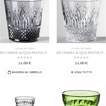
CUCINA
,
BICCHIERI
CUCINA
,
BICCHIERI
BICCHIERE ACQUA NUOVA ITALIA GRIGIO MARIO LUCA GIUSTI
BICCHIERE ACQUA NUOVA ITALIA TRASPARENTE MARIO LUCA GIUSTI
0
Su 5
0
Su 5
24.00
€
24.00
€
AGGIUNGI AL CARRELLO
LEGGI TUTTO