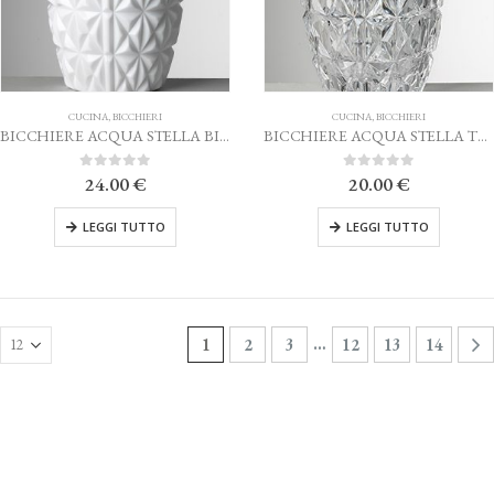
CUCINA
,
BICCHIERI
CUCINA
,
BICCHIERI
BICCHIERE ACQUA STELLA BIANCO MARIO LUCA GIUSTI
BICCHIERE ACQUA STELLA TRASPARENTE MARIO LUCA GIUSTI
0
Su 5
0
Su 5
24.00
€
20.00
€
LEGGI TUTTO
LEGGI TUTTO
…
1
2
3
12
13
14