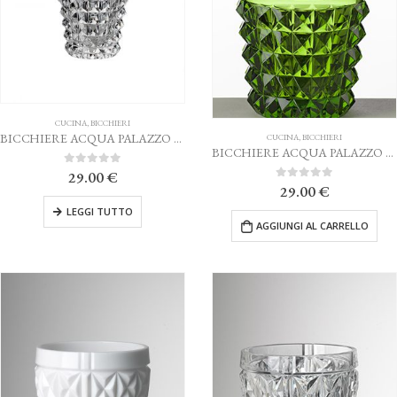
CUCINA
,
BICCHIERI
BICCHIERE ACQUA PALAZZO TRASPARENTE MARIO LUCA GIUSTI
CUCINA
,
BICCHIERI
BICCHIERE ACQUA PALAZZO VERDE MARIO LUCA GIUSTI
0
Su 5
29.00
€
0
Su 5
29.00
€
LEGGI TUTTO
AGGIUNGI AL CARRELLO