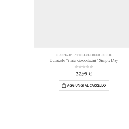
CUCINA
,
BARATTOLI, OLIERE E BROCCHE
Barattolo “i miei cioccolatini ” Simple Day
0
Su 5
22.95
€
AGGIUNGI AL CARRELLO