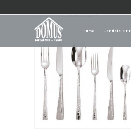
Ordina per:
Home
Candele e P
-41%