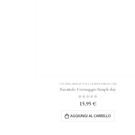
CUCINA
,
BARATTOLI, OLIERE E BROCCHE
Barattolo Formaggio Simple day
0
Su 5
15.95
€
AGGIUNGI AL CARRELLO