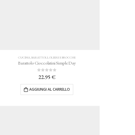
CUCINA
,
BARATTOLI, OLIERE E BROCCHE
Barattolo Cioccolatini Simple Day
0
Su 5
22.95
€
AGGIUNGI AL CARRELLO