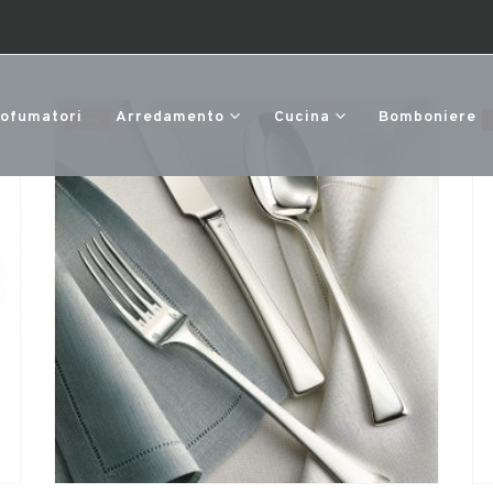
rofumatori
Arredamento
Cucina
Bomboniere
-40%