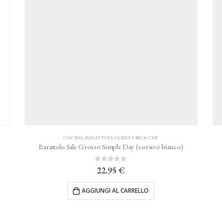
CUCINA
,
BARATTOLI, OLIERE E BROCCHE
Barattolo Sale Grosso Simple Day (corsivo bianco)
0
Su 5
22.95
€
AGGIUNGI AL CARRELLO