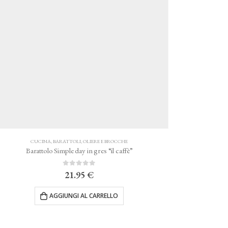
CUCINA
,
BARATTOLI, OLIERE E BROCCHE
Barattolo Simple day in gres “il caffè”
0
Su 5
21.95
€
AGGIUNGI AL CARRELLO