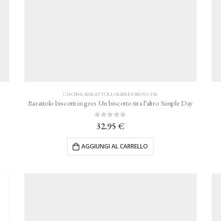
CUCINA
,
BARATTOLI, OLIERE E BROCCHE
Barattolo biscotti in gres Un biscotto tira l’altro Simple Day
0
Su 5
32.95
€
AGGIUNGI AL CARRELLO