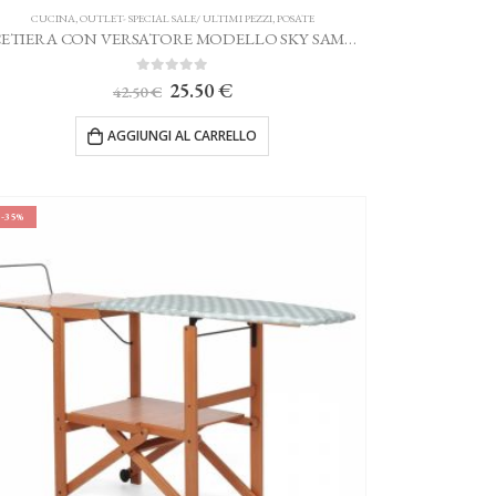
CUCINA
,
OUTLET- SPECIAL SALE/ ULTIMI PEZZI
,
POSATE
ACETIERA CON VERSATORE MODELLO SKY SAMBONET
0
Su 5
Il
Il
25.50
€
42.50
€
prezzo
prezzo
originale
attuale
AGGIUNGI AL CARRELLO
era:
è:
42.50 €.
25.50 €.
-35%