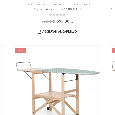
CUCINA
,
OUTLET- SPECIAL SALE/ ULTIMI PEZZI
,
POSATE
72 pezzi linea living SAMBONET
0
Su 5
Il
Il
395.00
€
660.00
€
prezzo
prezzo
originale
attuale
AGGIUNGI AL CARRELLO
era:
è:
.
660.00 €.
395.00 €.
-35%