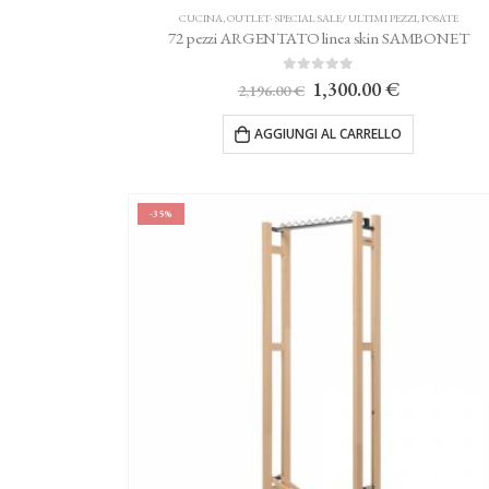
CUCINA
,
OUTLET- SPECIAL SALE/ ULTIMI PEZZI
,
POSATE
72 pezzi ARGENTATO linea skin SAMBONET
0
Su 5
Il
Il
1,300.00
€
2,196.00
€
prezzo
prezzo
originale
attuale
AGGIUNGI AL CARRELLO
era:
è:
2,196.00 €.
1,300.00 €
-35%