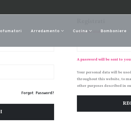
Registrati
rofumatori
Arredamento
Cucina
Bomboniere
Indirizzo email
*
A password will be sent to you
Your personal data will be use
throughout this website, to m
other purposes described in o
Forgot Password?
RE
I