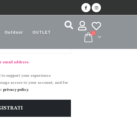
Outdoor
OUTLET
r email address.
d to support your experience
anage access to your account, and for
ur
privacy policy
.
GISTRATI