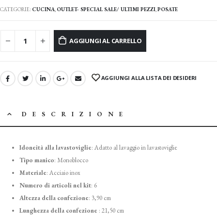
CATEGORIE:
CUCINA
,
OUTLET- SPECIAL SALE/ ULTIMI PEZZI
,
POSATE
AGGIUNGI AL CARRELLO
AGGIUNGI ALLA LISTA DEI DESIDERI
DESCRIZIONE
Idoneità alla lavastoviglie
:
Adatto al lavaggio in lavastoviglie
Tipo manico
: Monoblocco
Materiale
:
Acciaio inox
Numero di articoli nel kit
: 6
Altezza della confezione
:
3,90 cm
Lunghezza della confezione
:
21,50 cm