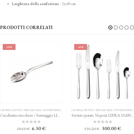
Larghezza della confezione
:
24,00 cm
PRODOTTI CORRELATI
-40%
-44%
UCINA
,
OUTLET- SPECIAL SALE/ ULTIMI PEZZI
,
POSATE
CUCINA
,
OUTLET- SPECIAL SALE/ ULTIMI PEZZI
,
PO
Cucchiaino zucchero / formaggio LINEA LIVING SAMBONET
Servizio posate 36 pezzi LINEA HANNAH SAMBONET
Il
Il
Il
Il
0
Su 5
0
Su 5
6.30
€
300.00
€
10.50
€
535.20
€
prezzo
prezzo
prezzo
prezzo