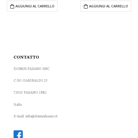
originale
attuale
originale
attuale
AGGIUNGI AL CARRELLO
AGGIUNGI AL CARRELLO
era:
è:
era:
è:
10.50 €.
6.30 €.
535.20 €.
300.00 
CONTATTO
DOMUS FASANO SNC
C.SO GARIBALDI 23
72015 FASANO (BR)
Italia
E-mail: info@domusfasano.it