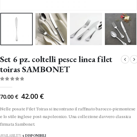
Set 6 pz. coltelli pesce linea filet
toiras SAMBONET
0
Di 5
Il
42.00
€
70.00
€
prezzo
originale
Nelle posate Filet Toiras si incontrano il raffinato barocco-piemontese
era:
e lo stile inglese post-napoleonico. Una collezione davvero classica
70.00 €.
firmata Sambonet.
AVAILABILITY:
4 DISPONIBILI