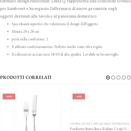
raffinato design funzionale. Linea Q rappresenta una collezione iconica
per Sambonet e ha segnato l’affermarsi di nuove geometrie sugli
oggetti destinati alla tavola e al panorama domestico.
Specchianti superfici che valorizzano il design dell’oggetto.
Misura 28 x 28 cm
pezzi nella confezione: 1
Raffinato confezionamento. Perfetto anche come idea regalo.
Realizzata in acciaio inox 18/10 di alta qualità. Lavabile in lavastoviglie.
PRODOTTI CORRELATI
-40%
-40%
CUCINA
,
OUTLET- SPECIAL SALE/ ULTIMI PEZZI
,
Forchetta frutta linea Ruban Croisé SAMBONET