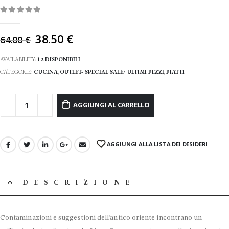
0
Di 5
Il
38.50
€
64.00
€
prezzo
originale
AVAILABILITY:
12 DISPONIBILI
era:
CATEGORIE:
CUCINA
,
OUTLET- SPECIAL SALE/ ULTIMI PEZZI
,
PIATTI
64.00 €.
AGGIUNGI AL CARRELLO
AGGIUNGI ALLA LISTA DEI DESIDERI
DESCRIZIONE
Contaminazioni e suggestioni dell’antico oriente incontrano un