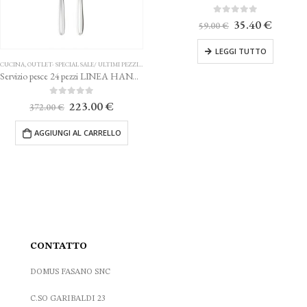
Il
Il
0
Su 5
35.40
€
59.00
€
prezzo
prezzo
originale
attuale
LEGGI TUTTO
era:
è:
59.00 €.
35.40 
CUCINA
,
OUTLET- SPECIAL SALE/ ULTIMI PEZZI
,
POSATE
Servizio pesce 24 pezzi LINEA HANNAH SAMBONET
Il
Il
0
Su 5
223.00
€
372.00
€
prezzo
prezzo
originale
attuale
AGGIUNGI AL CARRELLO
era:
è:
372.00 €.
223.00 €.
CONTATTO
DOMUS FASANO SNC
C.SO GARIBALDI 23