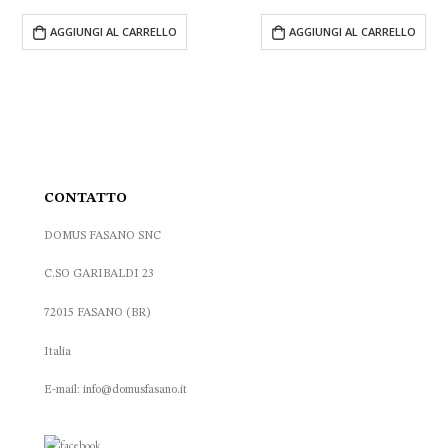
prezzo
prezzo
prezzo
prezzo
originale
attuale
originale
attuale
 AL CARRELLO
AGGIUNGI AL CARRELLO
AGGI
era:
è:
era:
è:
164.40 €.
95.00 €.
70.00 €.
45.00 €.
CONTATTO
DOMUS FASANO SNC
C.SO GARIBALDI 23
72015 FASANO (BR)
Italia
E-mail: info@domusfasano.it