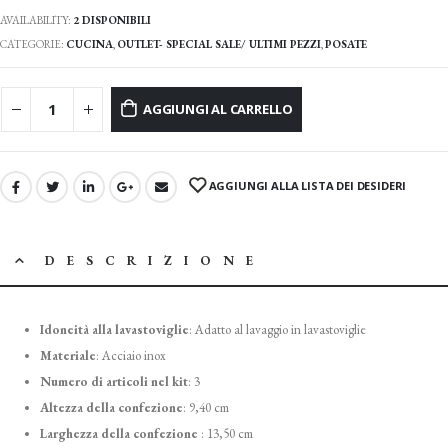
AVAILABILITY:
2 DISPONIBILI
CATEGORIE:
CUCINA
,
OUTLET- SPECIAL SALE/ ULTIMI PEZZI
,
POSATE
AGGIUNGI AL CARRELLO
AGGIUNGI ALLA LISTA DEI DESIDERI
DESCRIZIONE
Idoneità alla lavastoviglie
:
Adatto al lavaggio in lavastoviglie
Materiale
:
Acciaio inox
Numero di articoli nel kit
:
3
Altezza della confezione
:
9,40 cm
Larghezza della confezione
:
13,50 cm