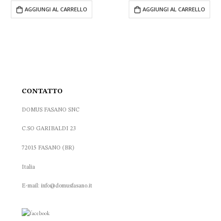
originale
attuale
originale
attuale
 AL CARRELLO
AGGIUNGI AL CARRELLO
AGGI
era:
è:
era:
è:
10.50 €.
6.30 €.
70.00 €.
45.00 €.
CONTATTO
DOMUS FASANO SNC
C.SO GARIBALDI 23
72015 FASANO (BR)
Italia
E-mail: info@domusfasano.it