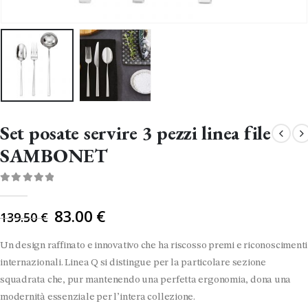
Set posate servire 3 pezzi linea file
SAMBONET
0
Di 5
Il
83.00
€
139.50
€
prezzo
originale
Un design raffinato e innovativo che ha riscosso premi e riconoscimenti
era:
internazionali. Linea Q si distingue per la particolare sezione
139.50 €.
squadrata che, pur mantenendo una perfetta ergonomia, dona una
modernità essenziale per l’intera collezione.