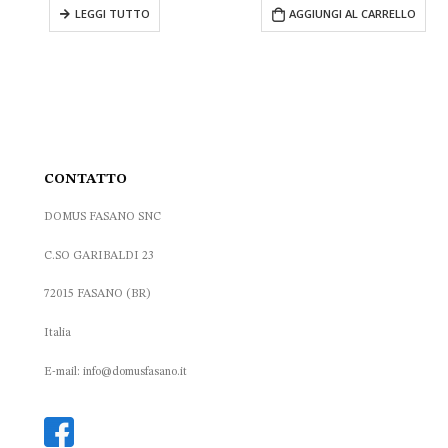
attuale
originale
attuale
orig
AGGIUNGI AL CARRELLO
LEGGI TU
è:
era:
è:
era:
.
108.00 €.
362.00 €.
290.00 €.
265.
CONTATTO
DOMUS FASANO SNC
C.SO GARIBALDI 23
72015 FASANO (BR)
Italia
E-mail: info@domusfasano.it