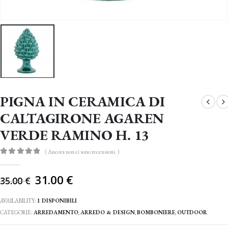
PIGNA IN CERAMICA DI
CALTAGIRONE AGAREN
VERDE RAMINO H. 13
( Ancora non ci sono recensioni. )
0
Di 5
Il
31.00
€
35.00
€
prezzo
originale
AVAILABILITY:
1 DISPONIBILI
era:
CATEGORIE:
ARREDAMENTO
,
ARREDO & DESIGN
,
BOMBONIERE
,
OUTDOOR
35.00 €.