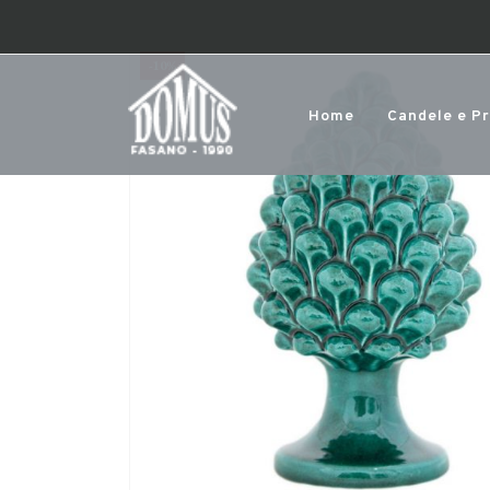
-10%
Home
Candele e P