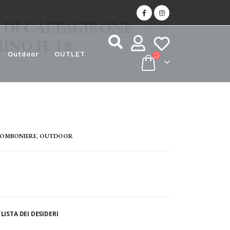
 DI CALTAGIRONE
NO H. 18
Outdoor
OUTLET
OMBONIERE
,
OUTDOOR
LISTA DEI DESIDERI