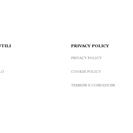
498.00 €.
398.00 €.
530.00 €.
42
UTILI
PRIVACY POLICY
PRIVACY POLICY
LO
COOKIE POLICY
TERMINI E CONDIZIONI