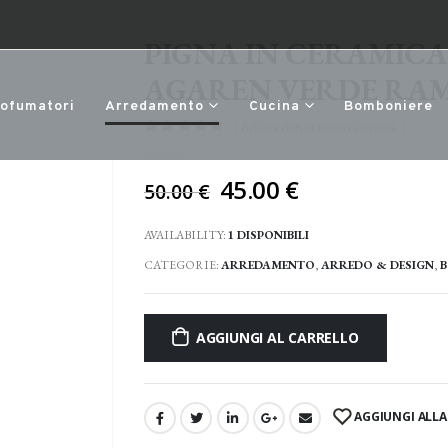
PIGNA IN CERAMICA
AGAREN VERDE RAMI
rofumatori
Arredamento
Cucina
Bomboniere
( Ancora non ci sono recensioni. )
0
Di 5
Il
45.00
€
50.00
€
prezzo
originale
AVAILABILITY:
1 DISPONIBILI
era:
CATEGORIE:
ARREDAMENTO
,
ARREDO & DESIGN
,
B
50.00 €.
AGGIUNGI AL CARRELLO
AGGIUNGI ALLA 