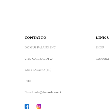
0 €.
108.00 €.
162.00 €.
130.00 €.
CONTATTO
LINK 
DOMUS FASANO SNC
SHOP
C.SO GARIBALDI 23
CARREL
72015 FASANO (BR)
Italia
E-mail: info@domusfasano.it