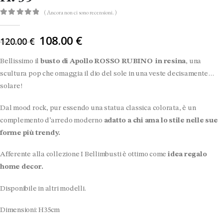
( Ancora non ci sono recensioni. )
0
Di 5
Il
108.00
€
120.00
€
prezzo
originale
Bellissimo il
busto di Apollo ROSSO RUBINO in resina
, una
era:
scultura pop che omaggia il dio del sole in una veste decisamente…
120.00 €.
solare!
Dal mood rock, pur essendo una statua classica colorata, è un
complemento d’arredo moderno
adatto a chi ama lo stile nelle sue
forme più trendy.
Afferente alla collezione I Bellimbusti è ottimo come
idea regalo
home decor.
Disponibile in altri modelli.
Dimensioni: H35cm