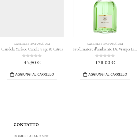
CANDELE E PROFUMATORI
CANDELE E PROFUMATORI
Candela Yankee Candle Sage & Citrus
Profumatore d’ambiente Dr. Vranjes Limone Cedrato 1250ml
0
Su 5
0
Su 5
34.90
€
178.00
€
AGGIUNGI AL CARRELLO
AGGIUNGI AL CARRELLO
CONTATTO
DOMUS FASANO SNC