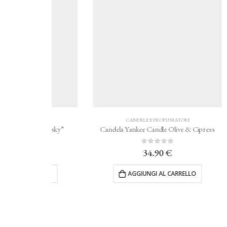
TORI
CANDELE E PROFUMATORI
Azure sky”
Candela Yankee Candle Olive & Cipress
Can
0
Su 5
34.90
€
RRELLO
AGGIUNGI AL CARRELLO