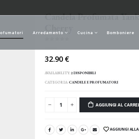
Candela Profumata Yank
Cherry
rofumatori
Arredamento
Cucina
Bomboniere
0
Di 5
32.90
€
AVAILABILITY:
2 DISPONIBILI
CATEGORIA:
CANDELE E PROFUMATORI
AGGIUNGI AL CARRE
AGGIUNGI ALLA 