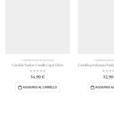
CANDELE E PROFUMATORI
CANDELE E PROFUMATORI
dela Yankee Candle Capri Glow
0
Su 5
0
Su 5
34.90
€
32.90
€
AGGIUNGI AL CARRELLO
AGGIUNGI AL CARRELLO