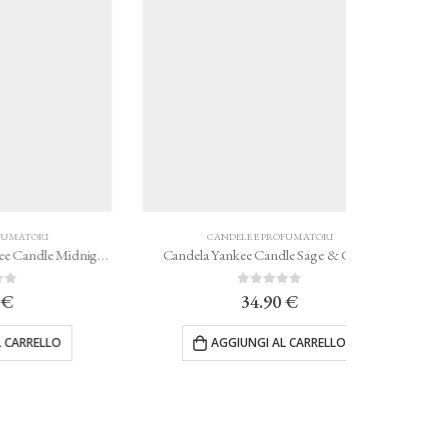
CANDELE E PROFUMATORI
CAN
Candela profumata Yankee Candle Midnight Jasmine
Candela Yankee Candle Sage & Citrus
Candela Ya
0
Su 5
34.90
€
AGGIUNGI AL CARRELLO
AG