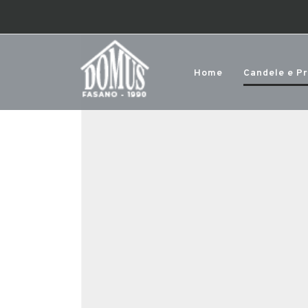
Home
Candele e P