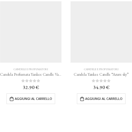
CANDELE E PROFUMATORI
CANDELE E PROFUMATORI
Candela Profumata Yankee Candle Vanilla Crème Brùlèe
Candela Yankee Candle “Azure sky”
0
Su 5
0
Su 5
32.90
€
34.90
€
AGGIUNGI AL CARRELLO
AGGIUNGI AL CARRELLO