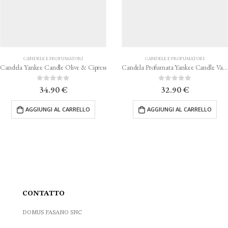
CANDELE E PROFUMATORI
CANDELE E PROFUMATORI
Candela Yankee Candle Olive & Cipress
Candela Profumata Yankee Candle Vanilla Crème Brùlèe
0
Su 5
0
Su 5
34.90
€
32.90
€
AGGIUNGI AL CARRELLO
AGGIUNGI AL CARRELLO
CONTATTO
DOMUS FASANO SNC