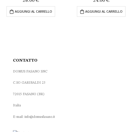
24.00
€
originale
attua
AGGIUNGI AL CARRELLO
era:
è:
AGGIUNGI AL CARRELLO
477.60 €.
286.
CONTATTO
DOMUS FASANO SNC
C.SO GARIBALDI 23
72015 FASANO (BR)
Italia
E-mail: info@domusfasano.it