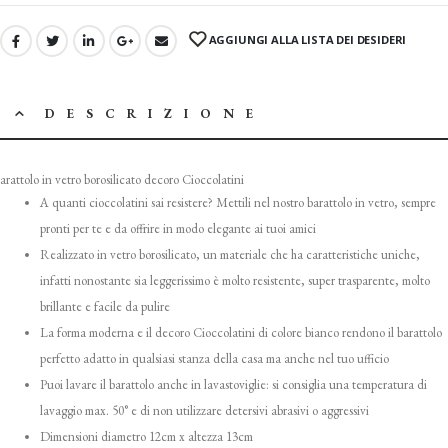
AGGIUNGI ALLA LISTA DEI DESIDERI
DESCRIZIONE
arattolo in vetro borosilicato decoro Cioccolatini
A quanti cioccolatini sai resistere? Mettili nel nostro barattolo in vetro, sempre
pronti per te e da offrire in modo elegante ai tuoi amici
Realizzato in vetro borosilicato, un materiale che ha caratteristiche uniche,
infatti nonostante sia leggerissimo è molto resistente, super trasparente, molto
brillante e facile da pulire
La forma moderna e il decoro Cioccolatini di colore bianco rendono il barattolo
perfetto adatto in qualsiasi stanza della casa ma anche nel tuo ufficio
Puoi lavare il barattolo anche in lavastoviglie: si consiglia una temperatura di
lavaggio max. 50° e di non utilizzare detersivi abrasivi o aggressivi
Dimensioni diametro 12cm x altezza 13cm