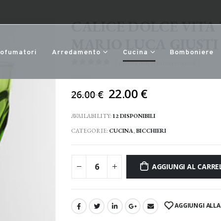
CALICE DOLCE VITA
MARIO LUCA GIUSTI
rofumatori
Arredamento
Cucina
Bomboniere
( Ancora non ci sono recensioni. )
0
Di 5
Il
22.00
€
26.00
€
prezzo
originale
AVAILABILITY:
12 DISPONIBILI
era:
CATEGORIE:
CUCINA
,
BICCHIERI
26.00 €.
AGGIUNGI AL CARRE
AGGIUNGI ALLA 