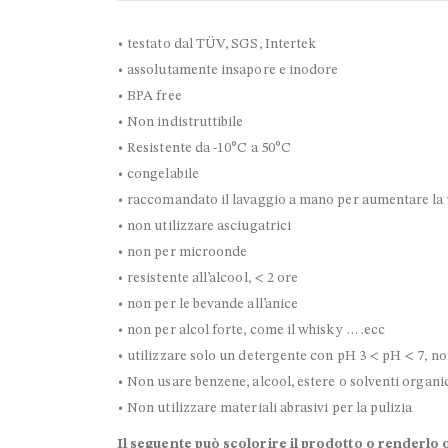
• testato dal TÜV, SGS, Intertek
• assolutamente insapore e inodore
• BPA free
• Non indistruttibile
• Resistente da -10°C a 50°C
• congelabile
• raccomandato il lavaggio a mano per aumentare la 
• non utilizzare asciugatrici
• non per microonde
• resistente all’alcool, < 2 ore
• non per le bevande all’anice
• non per alcol forte, come il whisky … .ecc
• utilizzare solo un detergente con pH 3 < pH < 7, non
• Non usare benzene, alcool, estere o solventi organici
• Non utilizzare materiali abrasivi per la pulizia
Il seguente
può
scolorire il prodotto o renderlo 