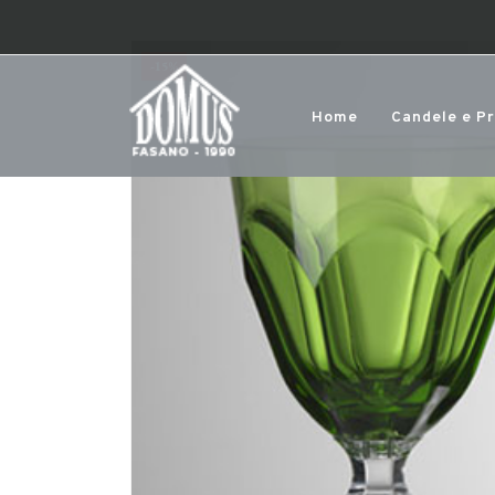
-15%
Home
Candele e P