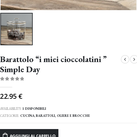
Barattolo “i miei cioccolatini ”
Simple Day
0
Di 5
22.95
€
AVAILABILITY:
1 DISPONIBILI
CATEGORIE:
CUCINA
,
BARATTOLI, OLIERE E BROCCHE
AGGIUNGI AL CARRELLO