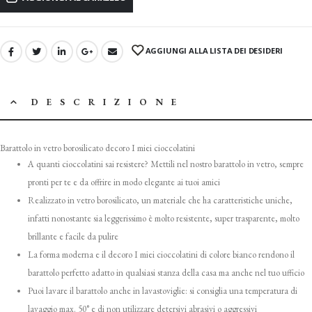
AGGIUNGI ALLA LISTA DEI DESIDERI
DESCRIZIONE
Barattolo in vetro borosilicato decoro I miei cioccolatini
A quanti cioccolatini sai resistere? Mettili nel nostro barattolo in vetro, sempre
pronti per te e da offrire in modo elegante ai tuoi amici
Realizzato in vetro borosilicato, un materiale che ha caratteristiche uniche,
infatti nonostante sia leggerissimo è molto resistente, super trasparente, molto
brillante e facile da pulire
La forma moderna e il decoro I miei cioccolatini di colore bianco rendono il
barattolo perfetto adatto in qualsiasi stanza della casa ma anche nel tuo ufficio
Puoi lavare il barattolo anche in lavastoviglie: si consiglia una temperatura di
lavaggio max. 50° e di non utilizzare detersivi abrasivi o aggressivi