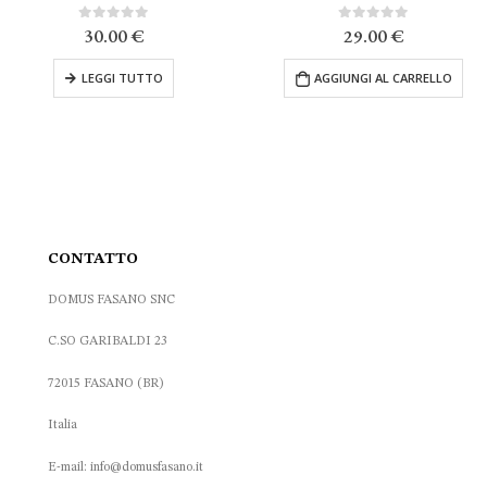
0
Su 5
0
Su 5
29.00
€
20.00
€
AGGIUNGI AL CARRELLO
LEGGI TUTTO
CONTATTO
DOMUS FASANO SNC
C.SO GARIBALDI 23
72015 FASANO (BR)
Italia
E-mail: info@domusfasano.it