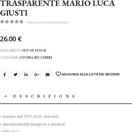
TRASPARENTE MARIO LUCA
GIUSTI
( Ancora non ci sono recensioni. )
0
Di 5
26.00
€
AVAILABILITY:
OUT OF STOCK
CATEGORIE:
CUCINA
,
BICCHIERI
AGGIUNGI ALLA LISTA DEI DESIDERI
DESCRIZIONE
• testato dal TÜV, SGS, Intertek
• assolutamente insapore e inodore
• BPA free