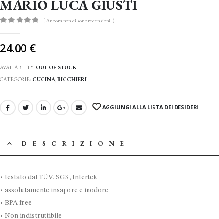
MARIO LUCA GIUSTI
( Ancora non ci sono recensioni. )
0
Di 5
24.00
€
AVAILABILITY:
OUT OF STOCK
CATEGORIE:
CUCINA
,
BICCHIERI
AGGIUNGI ALLA LISTA DEI DESIDERI
DESCRIZIONE
• testato dal TÜV, SGS, Intertek
• assolutamente insapore e inodore
• BPA free
• Non indistruttibile