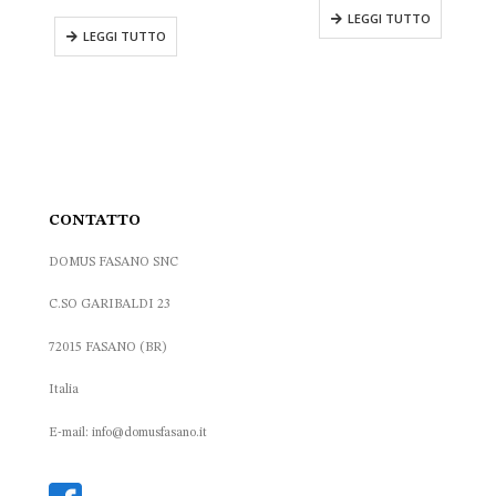
originale
attuale
LEGGI TUTTO
era:
è:
LEGGI TUTTO
120.00 €.
84.00 €.
CONTATTO
DOMUS FASANO SNC
C.SO GARIBALDI 23
72015 FASANO (BR)
Italia
E-mail: info@domusfasano.it