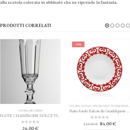
alla scatola colorata in abbinato che ne riprende la fantasia.
PRODOTTI CORRELATI
-30%
CUCINA
,
OUTLET- SPECIAL SALE/ ULTIMI PEZZI
,
PIATTI
Piatto fondo Balcon du Guadalquivir- HERMES
UCINA
,
BICCHIERI
FLUTE CHAMPAGNE DOLCE VITA TRASPARENTE MARIO LUCA GIUSTI
Il
Il
0
Su 5
84.00
€
120.00
€
prezzo
prezzo
0
Su 5
26.00
€