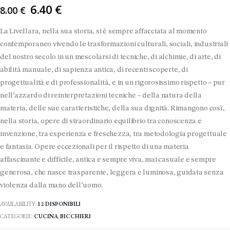
Il
6.40
€
8.00
€
prezzo
originale
La Livellara, nella sua storia, si è sempre affacciata al momento
era:
contemporaneo vivendo le trasformazioni culturali, sociali, industriali
8.00 €.
del nostro secolo in un mescolarsi di tecniche, di alchimie, di arte, di
abilità manuale, di sapienza antica, di recenti scoperte, di
progettualità e di professionalità, e in un rigorosissimo rispetto – pur
nell’azzardo di reinterpretazioni tecniche – della natura della
materia, delle sue caratteristiche, della sua dignità. Rimangono così,
nella storia, opere di straordinario equilibrio tra conoscenza e
invenzione, tra esperienza e freschezza, tra metodologia progettuale
e fantasia. Opere eccezionali per il rispetto di una materia
affascinante e difficile, antica e sempre viva, mai casuale e sempre
generosa, che nasce trasparente, leggera e luminosa, guidata senza
violenza dalla mano dell’uomo.
AVAILABILITY:
12 DISPONIBILI
CATEGORIE:
CUCINA
,
BICCHIERI