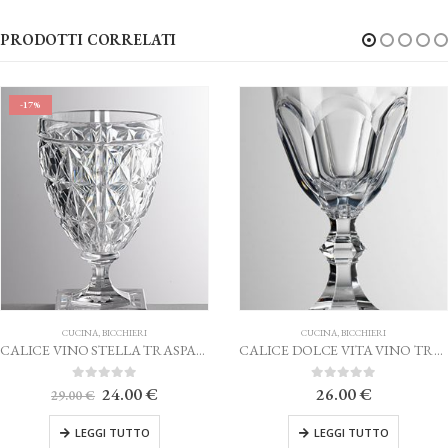
PRODOTTI CORRELATI
CUCINA
,
BICCHIERI
CUCINA
,
BICCHIERI
CALICE DOLCE VITA VINO TRASPARENTE MARIO LUCA GIUSTI
0
Su 5
0
Su 5
26.00
€
26.00
€
LEGGI TUTTO
LEGGI TUTTO