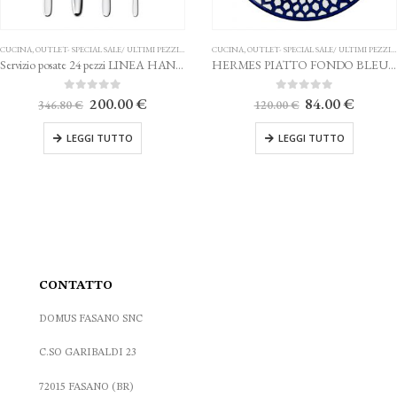
AGGI
AL SALE/ ULTIMI PEZZI
,
POSATE
CUCINA
,
OUTLET- SPECIAL SALE/ ULTIMI PEZZI
,
PIATTI
Servizio posate 24 pezzi LINEA HANNAH SAMBONET
HERMES PIATTO FONDO BLEUS D’AILLEURS
l
Il
Il
Il
5
0
Su 5
200.00
€
84.00
€
120.00
€
prezzo
prezzo
prezzo
prezzo
originale
attuale
originale
attuale
I TUTTO
LEGGI TUTTO
ra:
è:
era:
è:
346.80 €.
200.00 €.
120.00 €.
84.00 €.
CONTATTO
DOMUS FASANO SNC
C.SO GARIBALDI 23
72015 FASANO (BR)