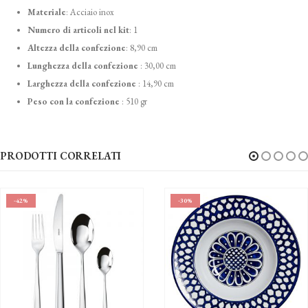
Materiale
:
Acciaio inox
Numero di articoli nel kit
:
1
Altezza della confezione
:
8,90 cm
Lunghezza della confezione
:
30,00 cm
Larghezza della confezione
:
14,90 cm
Peso con la confezione
:
510 gr
PRODOTTI CORRELATI
-30%
-40%
CUCINA
,
OUTLET-
47.