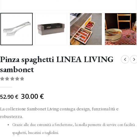
Pinza spaghetti LINEA LIVING
sambonet
0
Di 5
Il
30.00
€
52.90
€
prezzo
originale
La collezione Sambonet Living coniuga design, funzionalità e
era:
robustezza.
52.90 €.
Grazie alle due estremità a forchettone, la molla permette di servire con facilità
spaghetti, bucatini o tagliolini.