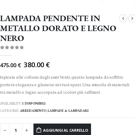
LAMPADA PENDENTE IN
METALLO DORATO E LEGNO
NERO
0
Di 5
Il
380.00
€
475.00
€
prezzo
originale
Ispirata alle collane degli anni Venti, questa lampada da soffitto
era:
porterà eleganza e glamour nei tuoi spazi. Una miscela di materiali
475.00 €.
tra metallo e legno accorpata ad i colori più raffinati.
AVAILABILITY:
1 DISPONIBILI
CATEGORIE:
ARREDAMENTO
,
LAMPADE & LAMPADARI
AGGIUNGI AL CARRELLO