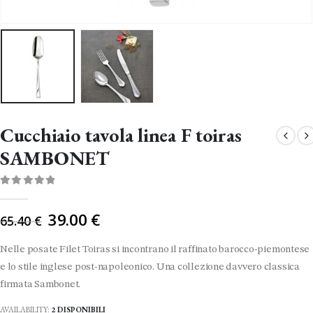
Cucchiaio tavola linea F toiras
SAMBONET
0
Di 5
Il
39.00
€
65.40
€
prezzo
originale
Nelle posate Filet Toiras si incontrano il raffinato barocco-piemontese
era:
e lo stile inglese post-napoleonico. Una collezione davvero classica
65.40 €.
firmata Sambonet.
AVAILABILITY:
2 DISPONIBILI