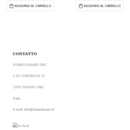
tuale
originale
attuale
origina
AGGIUNGI AL CARRELLO
LEGGI TUTTO
era:
è:
era:
0.00 €.
70.00 €.
45.00 €.
59.00 
CONTATTO
DOMUS FASANO SNC
C.SO GARIBALDI 23
72015 FASANO (BR)
Italia
E-mail: info@domusfasano.it