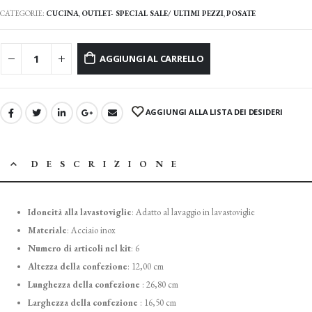
CATEGORIE:
CUCINA
,
OUTLET- SPECIAL SALE/ ULTIMI PEZZI
,
POSATE
AGGIUNGI AL CARRELLO
AGGIUNGI ALLA LISTA DEI DESIDERI
DESCRIZIONE
Idoneità alla lavastoviglie
:
Adatto al lavaggio in lavastoviglie
Materiale
:
Acciaio inox
Numero di articoli nel kit
: 6
Altezza della confezione
: 12
,00 cm
Lunghezza della confezione
:
26,80 cm
Larghezza della confezione
: 1
6,50 cm