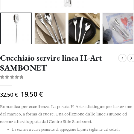
Cucchiaio servire linea H-Art
SAMBONET
0
Di 5
Il
19.50
€
32.50
€
prezzo
originale
Romantica per eccellenza. La posata H-Art si distingue per la sezione
era:
del manico, a forma di cuore. Una collezione dalle linee sinuose ed
32.50 €.
essenziali sviluppata dal Centro Stile Sambonet.
La sezione a cuore permette di appoggiare la parte tagliente del coltello