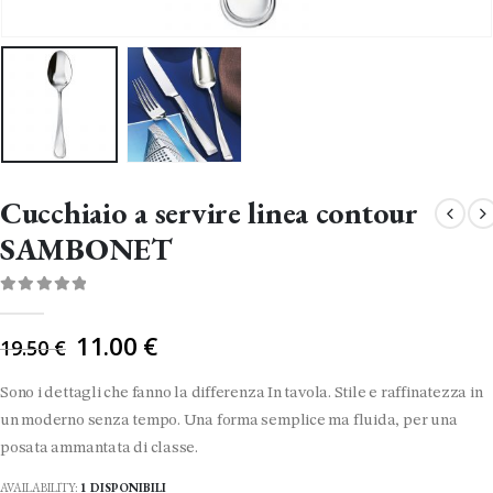
Cucchiaio a servire linea contour
SAMBONET
0
Di 5
Il
11.00
€
19.50
€
prezzo
originale
Sono i dettagli che fanno la differenza In tavola. Stile e raffinatezza in
era:
un moderno senza tempo. Una forma semplice ma fluida, per una
19.50 €.
posata ammantata di classe.
AVAILABILITY:
1 DISPONIBILI