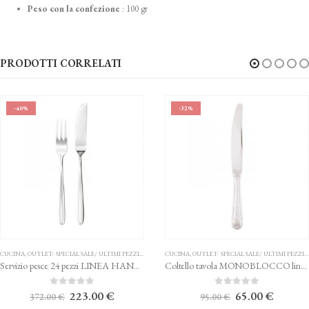
Peso con la confezione
:
100 gr
PRODOTTI CORRELATI
-32%
-36
- SPECIAL SALE/ ULTIMI PEZZI
,
POSATE
CUCINA
,
OUTLET- SPECIAL SALE/ ULTIMI PEZZI
,
POSATE
CUCINA
,
Servizio pesce 24 pezzi LINEA HANNAH SAMBONET
Coltello tavola MONOBLOCCO linea Ruban Croisé SAMBONET
Il
Il
Il
Il
0
Su 5
0
Su 5
223.00
€
65.00
€
00
€
95.00
€
prezzo
prezzo
prezzo
prezzo