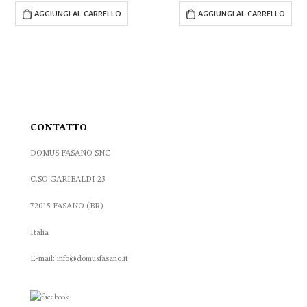
originale
attuale
originale
attuale
IUNGI AL CARRELLO
AGGIUNGI AL CARRELLO
era:
è:
era:
è:
372.00 €.
223.00 €.
95.00 €.
65.00 €.
CONTATTO
DOMUS FASANO SNC
C.SO GARIBALDI 23
72015 FASANO (BR)
Italia
E-mail: info@domusfasano.it