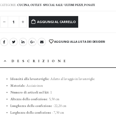
CATEGORIE:
CUCINA
,
OUTLET- SPECIAL SALE/ ULTIMI PEZZI
,
POSATE
AGGIUNGI AL CARRELLO
AGGIUNGI ALLA LISTA DEI DESIDERI
DESCRIZIONE
Idoneità alla lavastoviglie
:
Adatto al lavaggio in lavastoviglie
Materiale
:
Acciaio inox
Numero di articoli nel kit
:
1
Altezza della confezione
:
5,50 cm
Lunghezza della confezione
:
22,20 cm
Larghezza della confezione
:
7,50 cm