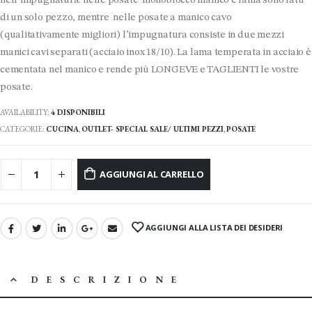
nell’impugnatura: nelle posate monoblocco manico e lama sono fatti
177.00 €.
di un solo pezzo, mentre nelle posate a manico cavo
(qualitativamente migliori) l’impugnatura consiste in due mezzi
manici cavi separati (acciaio inox 18/10). La lama temperata in acciaio è
cementata nel manico e rende più LONGEVE e TAGLIENTI le vostre
posate.
AVAILABILITY:
4 DISPONIBILI
CATEGORIE:
CUCINA
,
OUTLET- SPECIAL SALE/ ULTIMI PEZZI
,
POSATE
AGGIUNGI AL CARRELLO
AGGIUNGI ALLA LISTA DEI DESIDERI
DESCRIZIONE