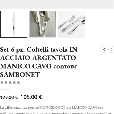
Set 6 pz. Coltelli tavola IN
ACCIAIO ARGENTATO
MANICO CAVO contour
SAMBONET
0
Di 5
Il
105.00
€
177.00
€
prezzo
originale
La differenza tra posate MONOBLOCCO e a MANICO CAVO sta
era: