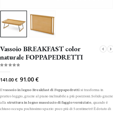
Vassoio BREAKFAST color
naturale FOPPAPEDRETTI
0
Di 5
Il
91.00
€
141.00
€
prezzo
originale
Il
vassoio in legno Breakfast di Foppapedretti
si trasforma in
era:
pratico leggio, grazie al piano inclinabile a più posizioni. Solido grazie
141.00 €.
alla
struttura in legno massiccio di faggio verniciato
, quando è
chiuso occupa pochissimo spazio: poco più di 5 centimetri! È dotato di