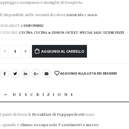
appoggi a scomparsa e maniglie di trasporto.
È disponibile nelle varianti di colore
naturale
e
noce
.
AVAILABILITY:
3 DISPONIBILI
CATEGORIE:
CUCINA
,
CUCINA & DESIGN
,
OUTLET- SPECIAL SALE/ ULTIMI PEZZI
AGGIUNGI AL CARRELLO
AGGIUNGI ALLA LISTA DEI DESIDERI
DESCRIZIONE
I punti di forza di
Breakfast di Foppapedretti
sono:
– quando è
chiuso occupa solo 5 centimetri e mezzo