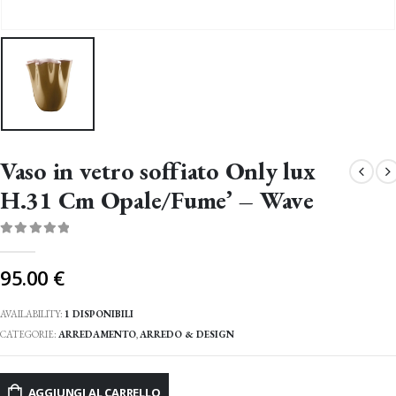
Vaso in vetro soffiato Only lux
H.31 Cm Opale/Fume’ – Wave
0
Di 5
95.00
€
AVAILABILITY:
1 DISPONIBILI
CATEGORIE:
ARREDAMENTO
,
ARREDO & DESIGN
AGGIUNGI AL CARRELLO