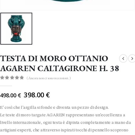
TESTA DI MORO OTTANIO
AGAREN CALTAGIRONE H. 38
( Ancora non ci sono recensioni. )
0
Di 5
Il
398.00
€
498.00
€
prezzo
originale
E’ così che l’argilla si fonde e diventa un pezzo di design.
era:
Le teste di moro targate AGAREN rappresentano un’eccellenza a
498.00 €.
livello internazionale, ogni testa è dipinta completamente a mano da
artigiani esperti, che attraverso ispirati tocchi di pennello scoprono