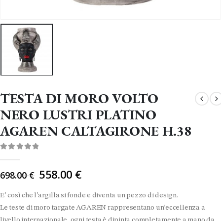
TESTA DI MORO VOLTO
NERO LUSTRI PLATINO
AGAREN CALTAGIRONE H.38
0
Di 5
Il
558.00
€
698.00
€
prezzo
originale
E’ così che l’argilla si fonde e diventa un pezzo di design.
era:
Le teste di moro targate AGAREN rappresentano un’eccellenza a
698.00 €.
livello internazionale, ogni testa è dipinta completamente a mano da