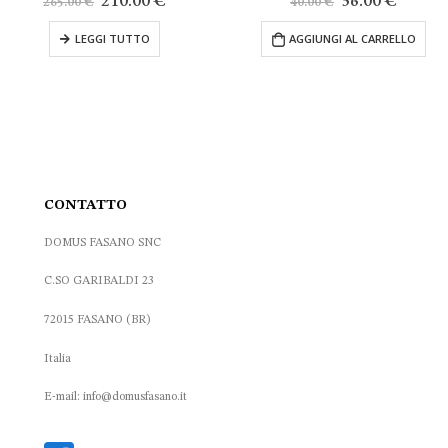
210.00
€
36.00
€
40.00
€
162.
prezzo
prezzo
prezzo
prezzo
originale
attuale
originale
attuale
I TUTTO
AGGIUNGI AL CARRELLO
ra:
è:
era:
è:
265.00 €.
210.00 €.
40.00 €.
36.00 €.
CONTATTO
DOMUS FASANO SNC
C.SO GARIBALDI 23
72015 FASANO (BR)
Italia
E-mail: info@domusfasano.it