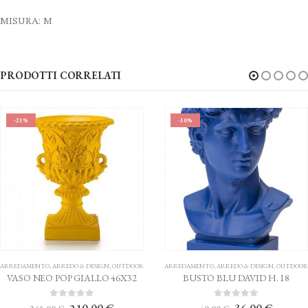
MISURA: M
PRODOTTI CORRELATI
-10%
-20%
O & DESIGN
,
OUTDOOR
ARREDAMENTO
,
ARREDO & DESIGN
,
OUTDOOR
ARRED
 GIALLO 46X32
BUSTO BLU DAVID H. 18
VASO NE
l
Il
Il
Il
5
0
Su 5