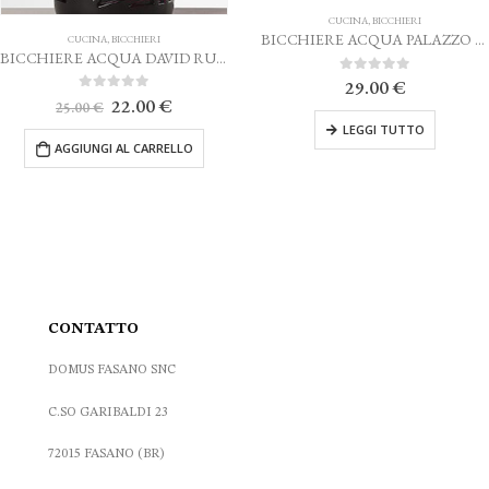
CUCINA
,
BICCHIERI
CUCINA
,
OUTLET- SPECIAL SALE/ ULTIM
BICCHIERE ACQUA PALAZZO TRASPARENTE MARIO LUCA GIUSTI
HIERE ACQUA DAVID RUBINO
Il
0
Su 5
0
Su 5
29.00
€
286.50
€
477.60
€
prezzo
originale
o
LEGGI TUTTO
AGGIUNGI AL CARREL
era:
e
477.60 €.
 €.
CONTATTO
DOMUS FASANO SNC
C.SO GARIBALDI 23
72015 FASANO (BR)