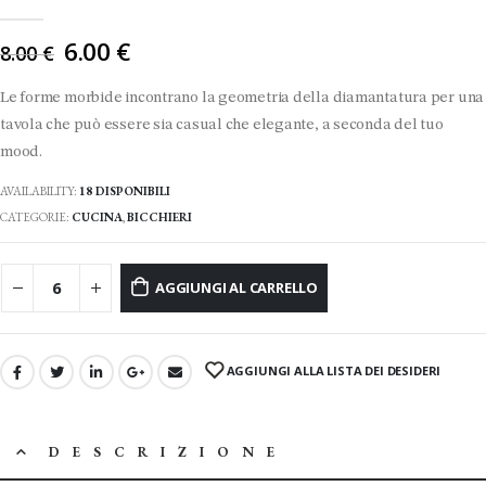
0
Di 5
Il
6.00
€
8.00
€
prezzo
originale
Le forme morbide incontrano la geometria della diamantatura per una
era:
tavola che può essere sia casual che elegante, a seconda del tuo
8.00 €.
mood.
AVAILABILITY:
18 DISPONIBILI
CATEGORIE:
CUCINA
,
BICCHIERI
AGGIUNGI AL CARRELLO
AGGIUNGI ALLA LISTA DEI DESIDERI
DESCRIZIONE