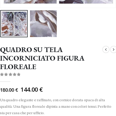
QUADRO SU TELA
INCORNICIATO FIGURA
FLOREALE
0
Di 5
Il
144.00
€
180.00
€
prezzo
originale
Un quadro elegante e raffinato, con cornice dorata opaca di alta
era:
qualità. Una figura floreale dipinta a mano con colori tenui. Perfetto
180.00 €.
sia per casa che per ufficio.