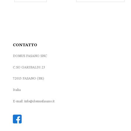
8.00 €.
362.00 €.
290.00 €.
40.00 
CONTATTO
DOMUS FASANO SNC
C.SO GARIBALDI 23
72015 FASANO (BR)
Italia
E-mail: info@domusfasano.it