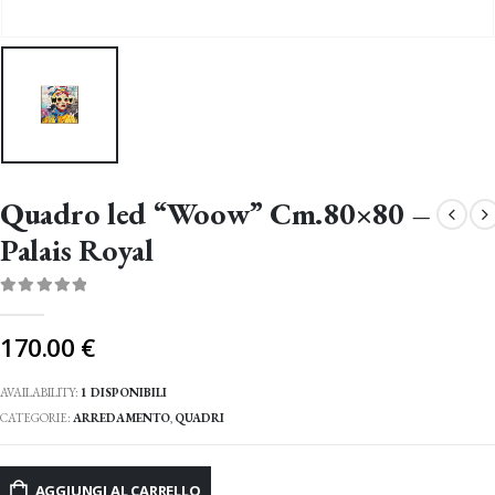
Quadro led “Woow” Cm.80×80 –
Palais Royal
0
Di 5
170.00
€
AVAILABILITY:
1 DISPONIBILI
CATEGORIE:
ARREDAMENTO
,
QUADRI
AGGIUNGI AL CARRELLO