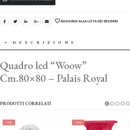
AGGIUNGI ALLA LISTA DEI DESIDERI
DESCRIZIONE
Quadro led “Woow”
Cm.80×80 – Palais Royal
PRODOTTI CORRELATI
%
-21%