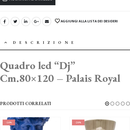
AGGIUNGI ALLA LISTA DEI DESIDERI
DESCRIZIONE
Quadro led “Dj”
Cm.80×120 – Palais Royal
PRODOTTI CORRELATI
%
-20%