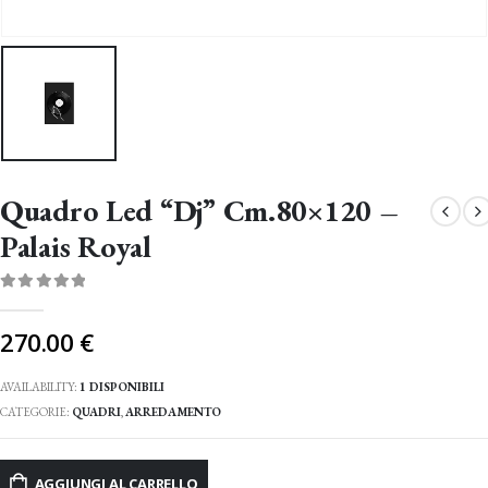
Quadro Led “Dj” Cm.80×120 –
Palais Royal
0
Di 5
270.00
€
AVAILABILITY:
1 DISPONIBILI
CATEGORIE:
QUADRI
,
ARREDAMENTO
AGGIUNGI AL CARRELLO