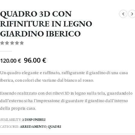
QUADRO 3D CON
RIFINITURE IN LEGNO
GIARDINO IBERICO
0
Di 5
Il
96.00
€
120.00
€
prezzo
originale
Un quadro elegante e raffinato, raffigurante il giardino di una casa
era:
iberica, con colori che variano dal bianco al rosso.
120.00 €.
Essendo realizzato con dei rilievi 3D in legno sulla tela, guardandolo
dall’esterno si ha l’impressione di guardare il giardino dall’interno
della propria casa.
AVAILABILITY:
2 DISPONIBILI
CATEGORIE:
ARREDAMENTO
,
QUADRI