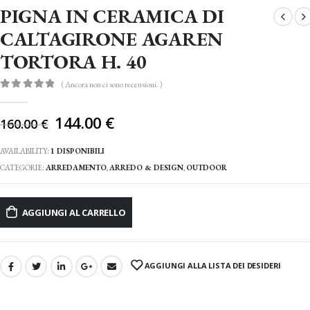
PIGNA IN CERAMICA DI
CALTAGIRONE AGAREN
TORTORA H. 40
( Ancora non ci sono recensioni. )
0
Di 5
Il
144.00
€
160.00
€
prezzo
originale
AVAILABILITY:
1 DISPONIBILI
era:
CATEGORIE:
ARREDAMENTO
,
ARREDO & DESIGN
,
OUTDOOR
160.00 €.
AGGIUNGI AL CARRELLO
AGGIUNGI ALLA LISTA DEI DESIDERI