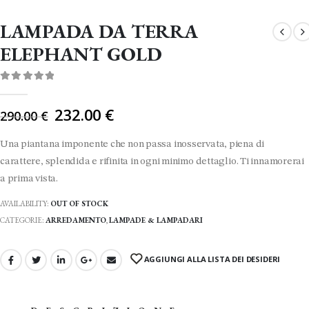
LAMPADA DA TERRA
ELEPHANT GOLD
0
Di 5
Il
232.00
€
290.00
€
prezzo
originale
Una piantana imponente che non passa inosservata, piena di
era:
carattere, splendida e rifinita in ogni minimo dettaglio. Ti innamorerai
290.00 €.
a prima vista.
AVAILABILITY:
OUT OF STOCK
CATEGORIE:
ARREDAMENTO
,
LAMPADE & LAMPADARI
AGGIUNGI ALLA LISTA DEI DESIDERI