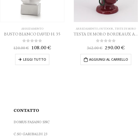
ARREDAMENTO
ARREDAMENTO
,
OUTDOOR
,
TESTE DI MORO
BUSTO BIANCO DAVID H. 35
TESTA DI MORO BORDEAUX AGAREN CALTAGIRONE H. 38 cm.
Il
Il
Il
Il
0
Su 5
0
Su 5
108.00
€
290.00
€
120.00
€
362.00
€
prezzo
prezzo
prezzo
prezz
originale
attuale
originale
attual
LEGGI TUTTO
AGGIUNGI AL CARRELLO
era:
è:
era:
è:
120.00 €.
108.00 €.
362.00 €.
290.0
CONTATTO
DOMUS FASANO SNC
C.SO GARIBALDI 23