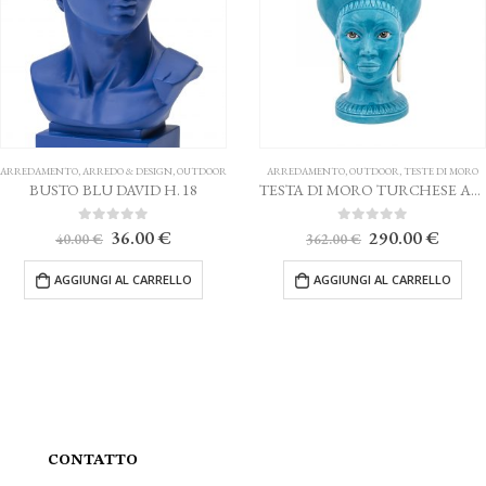
ARREDAMENTO
,
ARREDO & DESIGN
,
OUTDOOR
ARREDAMENTO
,
OUTDOOR
,
TESTE DI MORO
BUSTO BLU DAVID H. 18
TESTA DI MORO TURCHESE AGAREN CALTAGIRONE H. 38 cm.
Il
Il
Il
Il
0
Su 5
0
Su 5
36.00
€
290.00
€
40.00
€
362.00
€
prezzo
prezzo
prezzo
prezz
originale
attuale
originale
attual
AGGIUNGI AL CARRELLO
AGGIUNGI AL CARRELLO
era:
è:
era:
è:
40.00 €.
36.00 €.
362.00 €.
290.0
CONTATTO