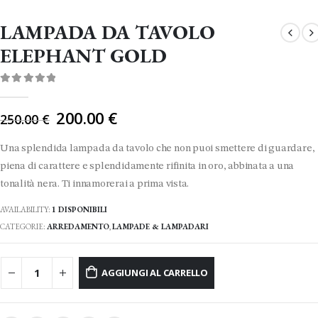
LAMPADA DA TAVOLO
ELEPHANT GOLD
0
Di 5
Il
200.00
€
250.00
€
prezzo
originale
Una splendida lampada da tavolo che non puoi smettere di guardare,
era:
piena di carattere e splendidamente rifinita in oro, abbinata a una
250.00 €.
tonalità nera. Ti innamorerai a prima vista.
AVAILABILITY:
1 DISPONIBILI
CATEGORIE:
ARREDAMENTO
,
LAMPADE & LAMPADARI
AGGIUNGI AL CARRELLO