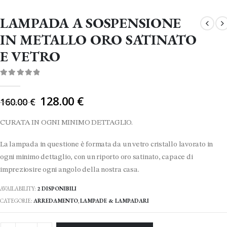
LAMPADA A SOSPENSIONE
IN METALLO ORO SATINATO
E VETRO
0
Di 5
Il
128.00
€
160.00
€
prezzo
originale
CURATA IN OGNI MINIMO DETTAGLIO.
era:
160.00 €.
La lampada in questione è formata da un vetro cristallo lavorato in
ogni minimo dettaglio, con un riporto oro satinato, capace di
impreziosire ogni angolo della nostra casa.
AVAILABILITY:
2 DISPONIBILI
CATEGORIE:
ARREDAMENTO
,
LAMPADE & LAMPADARI