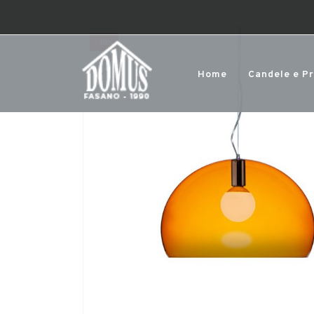
-30%
Home
Candele e P