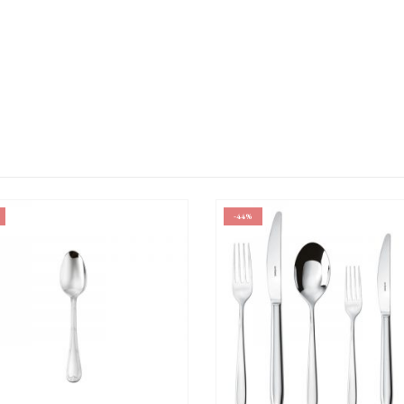
-44%
-40%