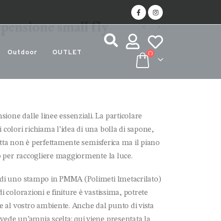
ensione small fly
Outdoor
OUTLET
ione dalle linee essenziali. La particolare
 colori richiama l’idea di una bolla di sapone,
alotta non è perfettamente semisferica ma il piano
ro per raccogliere maggiormente la luce.
to di uno stampo in PMMA (Polimeti
lmetacrilato)
i colorazioni e finiture è vastissima, potrete
ce al vostro ambiente. Anche dal punto di vista
vede un’ampia scelta: qui viene presentata la