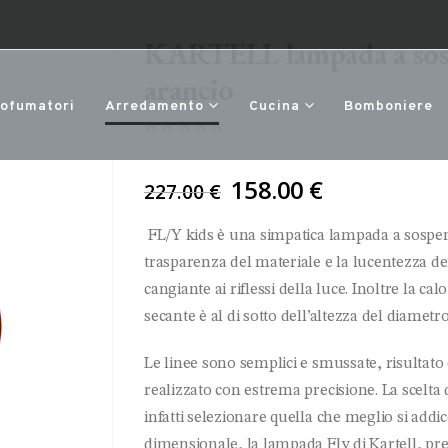
KARTELL lampada a sosp
arancio
rofumatori
Arredamento
Cucina
Bomboniere
0
Di 5
Il
158.00
€
227.00
€
prezzo
originale
FL/Y kids è una simpatica lampada a sospens
era:
trasparenza del materiale e la lucentezza dei
227.00 €.
cangiante ai riflessi della luce. Inoltre la c
secante è al di sotto dell’altezza del diamet
Le linee sono semplici e smussate, risulta
realizzato con estrema precisione. La scelta d
infatti selezionare quella che meglio si addi
dimensionale, la lampada Fly di Kartell, pre