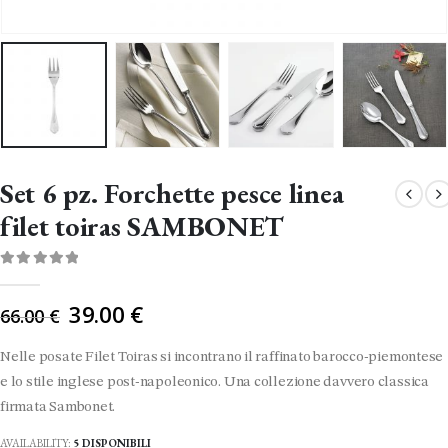
Set 6 pz. Forchette pesce linea
filet toiras SAMBONET
0
Di 5
Il
39.00
€
66.00
€
prezzo
originale
Nelle posate Filet Toiras si incontrano il raffinato barocco-piemontese
era:
e lo stile inglese post-napoleonico. Una collezione davvero classica
66.00 €.
firmata Sambonet.
AVAILABILITY:
5 DISPONIBILI