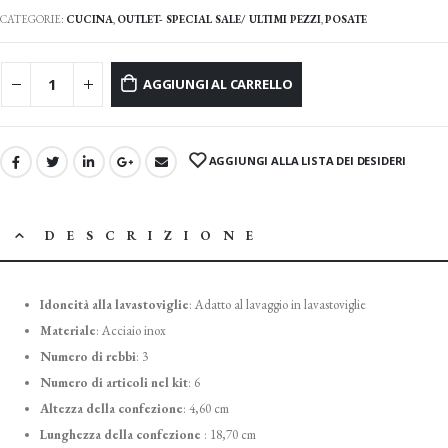
CATEGORIE:
CUCINA
,
OUTLET- SPECIAL SALE/ ULTIMI PEZZI
,
POSATE
AGGIUNGI AL CARRELLO
AGGIUNGI ALLA LISTA DEI DESIDERI
DESCRIZIONE
Idoneità alla lavastoviglie
:
Adatto al lavaggio in lavastoviglie
Materiale
:
Acciaio inox
Numero di rebbi
:
3
Numero di articoli nel kit
: 6
Altezza della confezione
:
4,60 cm
Lunghezza della confezione
:
18,70 cm