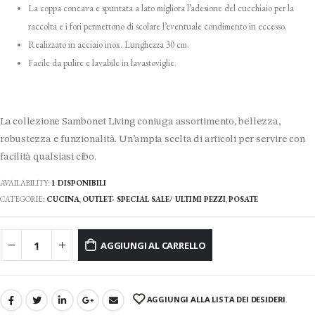
La coppa concava e spuntata a lato migliora l’adesione del cucchiaio per la
raccolta e i fori permettono di scolare l’eventuale condimento in eccesso.
Realizzato in acciaio inox. Lunghezza 30 cm.
Facile da pulire e lavabile in lavastoviglie.
La collezione Sambonet Living coniuga assortimento, bellezza,
robustezza e funzionalità. Un’ampia scelta di articoli per servire con
facilità qualsiasi cibo.
AVAILABILITY:
1 DISPONIBILI
CATEGORIE:
CUCINA
,
OUTLET- SPECIAL SALE/ ULTIMI PEZZI
,
POSATE
AGGIUNGI AL CARRELLO
AGGIUNGI ALLA LISTA DEI DESIDERI