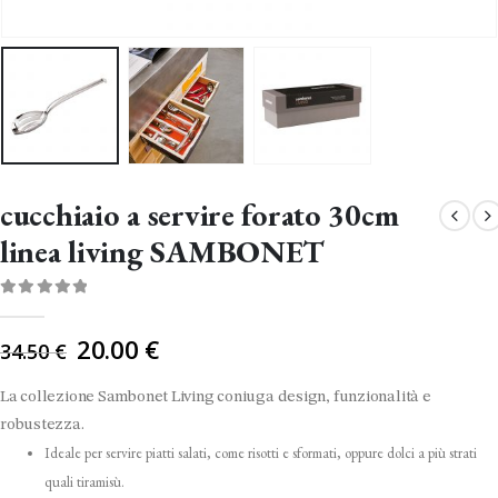
cucchiaio a servire forato 30cm
linea living SAMBONET
0
Di 5
Il
20.00
€
34.50
€
prezzo
originale
La collezione Sambonet Living coniuga design, funzionalità e
era:
robustezza.
34.50 €.
Ideale per servire piatti salati, come risotti e sformati, oppure dolci a più strati
quali tiramisù.