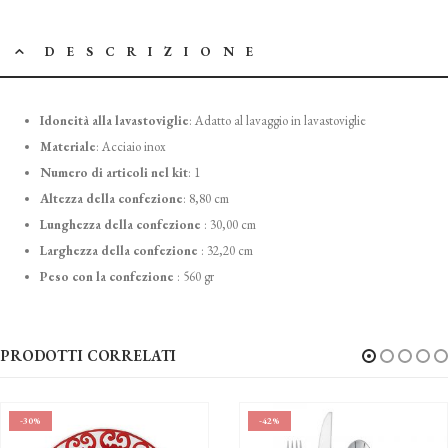
DESCRIZIONE
Idoneità alla lavastoviglie
:
Adatto al lavaggio in lavastoviglie
Materiale
:
Acciaio inox
Numero di articoli nel kit
:
1
Altezza della confezione
:
8,80 cm
Lunghezza della confezione
:
30,00 cm
Larghezza della confezione
:
32,20 cm
Peso con la confezione
:
560 gr
PRODOTTI CORRELATI
%
-42%