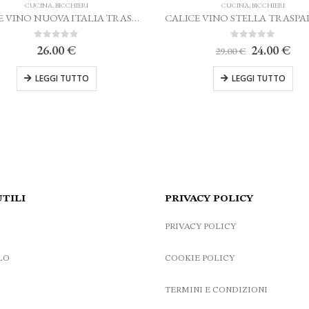
I
CUCINA
,
BICCHIERI
CALICE VINO NUOVA ITALIA TRASPARENTE MARIO LUCA GIUSTI
CALICE VINO STELLA TRASPARENTE MARIO LUCA GIUSTI
0
Su 5
Il
Il
24.00
€
29.00
€
prezzo
prezzo
originale
attuale
O
LEGGI TUTTO
era:
è:
29.00 €.
24.00 €.
UTILI
PRIVACY POLICY
PRIVACY POLICY
LO
COOKIE POLICY
TERMINI E CONDIZIONI