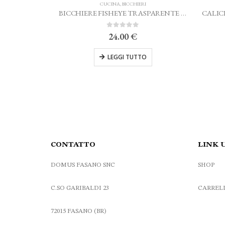
CUCINA
,
BICCHIERI
CUCINA
,
BICCHIER
BICCHIERE FISHEYE TRASPARENTE MARIO LUCA GIUSTI
0
Su 5
0
Su 5
24.00
€
26.00
€
LEGGI TUTTO
LEGGI TUTT
CONTATTO
LINK 
DOMUS FASANO SNC
SHOP
C.SO GARIBALDI 23
CARREL
72015 FASANO (BR)