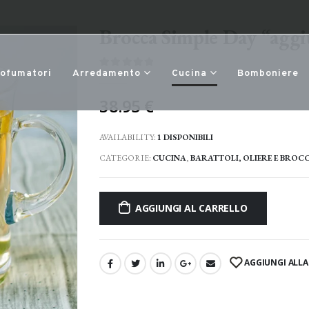
Brocca Simple Day “aggiu
rofumatori
Arredamento
Cucina
Bomboniere
0
Di 5
38.95
€
AVAILABILITY:
1 DISPONIBILI
CATEGORIE:
CUCINA
,
BARATTOLI, OLIERE E BROC
AGGIUNGI AL CARRELLO
AGGIUNGI ALLA 