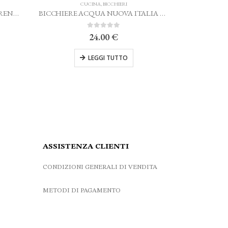
CUCINA
,
BICCHIERI
CUCINA
,
BICCHIERI
BICCHIERE ACQUA NUOVA ITALIA TRASPARENTE MARIO LUCA GIUSTI
0
Su 5
0
Su 5
24.00
€
29.00
€
LEGGI TUTTO
AGGIUNGI AL CARRELLO
ASSISTENZA CLIENTI
CONDIZIONI GENERALI DI VENDITA
METODI DI PAGAMENTO