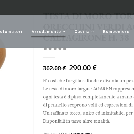
TESTA DI MORO TO
ORECCHINI VERDI 
rofumatori
Arredamento
Cucina
Bomboniere
CALTAGIRONE H. 38
0
Di 5
Il
290.00
€
362.00
€
prezzo
originale
E’ così che l’argilla si fonde e diventa un pez
era:
Le teste di moro targate AGAREN rappresenta
362.00 €.
ogni testa è dipinta completamente a mano da 
di pennello scoprono volti ed espressioni di
Un raffinato tocco, unico ed inimitabile, per 
Disponibili in tante altre tonalità.
AVAILABILITY:
1 DISPONIBILI