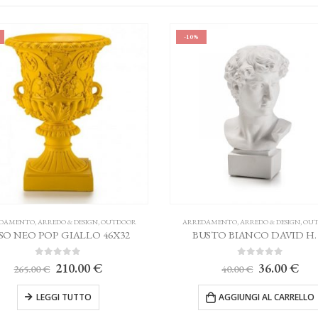
-10%
O & DESIGN
,
OUTDOOR
ARREDAMENTO
,
ARREDO & DESIGN
,
OUTDOOR
 GIALLO 46X32
BUSTO BIANCO DAVID H. 18
5
0
Su 5
l
Il
Il
Il
210.00
€
36.00
€
40.00
€
prezzo
prezzo
prezzo
prezzo
originale
attuale
originale
attuale
I TUTTO
AGGIUNGI AL CARRELLO
ra:
è:
era:
è: