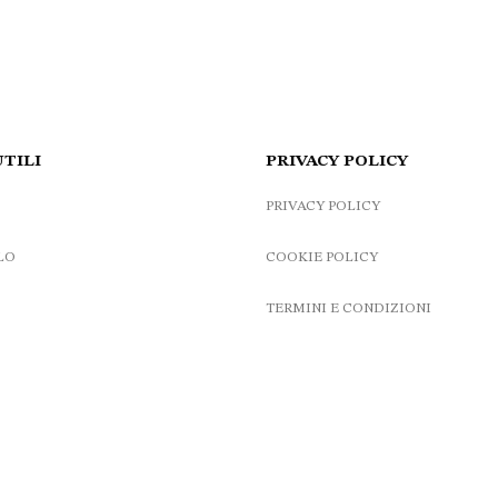
265.00 €.
210.00 €.
40.00 €.
36.00 €.
UTILI
PRIVACY POLICY
PRIVACY POLICY
LO
COOKIE POLICY
TERMINI E CONDIZIONI