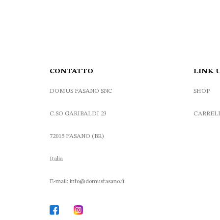
.
40.00 €.
36.00 €.
CONTATTO
LINK 
DOMUS FASANO SNC
SHOP
C.SO GARIBALDI 23
CARREL
72015 FASANO (BR)
Italia
E-mail: info@domusfasano.it