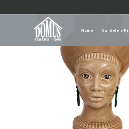
-20%
Home
Candele e P