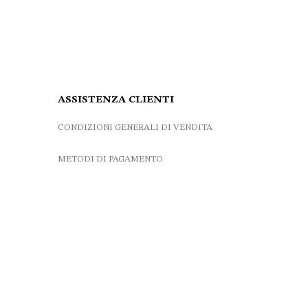
456.00 €.
365.00 €.
698.00
ASSISTENZA CLIENTI
CONDIZIONI GENERALI DI VENDITA
METODI DI PAGAMENTO