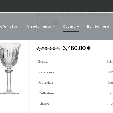
SET CALICI 36 PEZZI
LOUIS
rofumatori
Arredamento
Cucina
Bomboniere
0
Di 5
Il
6,480.00
€
7,200.00
€
prezzo
originale
Brand
Sain
era:
7,200.00 €.
Referenza
TO
Materiale
Cris
Collezione
To
Altezza
16 