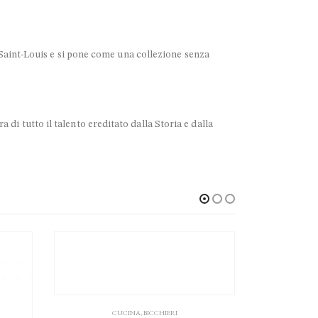
di Saint-Louis e si pone come una collezione senza
 di tutto il talento ereditato dalla Storia e dalla
-15%
CUCINA
,
BICCHIERI