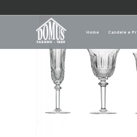
-10%
Home
Candele e P