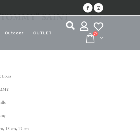
 “TOMMY” SAINT
Outdoor
OUTLET
t Louis
MMY
tallo
mmy
cm, 18 cm, 19 cm